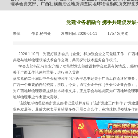
理学会党支部、广西壮族自治区地质调查院地球物理勘察所支部党
党建业务相融合 携手共建促发展
来源:
|
作者:
秘书处
|
发布时间:
2026-01-11
|
1757
次浏览
|
2026.1.10日，为更好服务会员（企业）和加强会企之间党建工作，广
共建与地球物理领域技术合作交流，共同探讨技术服务合作模式。
学会支部书记马富安介绍了功能型党支部建设和学会发展有关情况，感谢广
关于广西工作论述的重要，进行深入贯彻
落实党的二十届四中全会精神和学习习近平总书记关于广西工作论述的重要
广西一个重要的自然资源，所以，今天，通过会企合作（学会和企业合作）
为广西地球物理勘查提供技术标准支撑，正是学会与地调院为广西地球物理
地球物理事业作出更大贡献。
该院地球物理勘察所党支部书记董明辉介绍了该所党建工作和作了“党建业
业务发展等。最后大家表示希望要多多开展会企合作，在地球物理领域多作