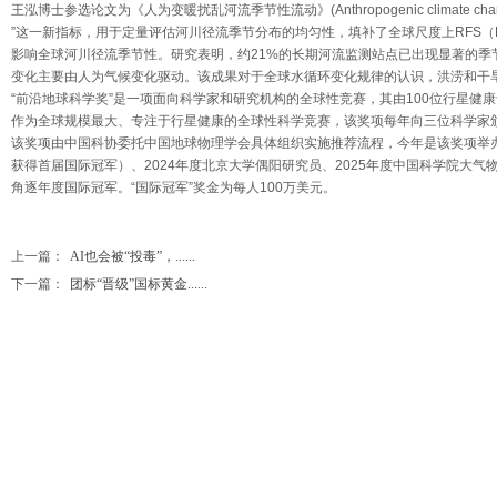
王泓博士参选论文为《人为变暖扰乱河流季节性流动》(Anthropogenic climate change has infl
”这一新指标，用于定量评估河川径流季节分布的均匀性，填补了全球尺度上RFS（Rive
影响全球河川径流季节性。研究表明，约21%的长期河流监测站点已出现显著的
变化主要由人为气候变化驱动。该成果对于全球水循环变化规律的认识，洪涝和干
“前沿地球科学奖”是一项面向科学家和研究机构的全球性竞赛，其由100位行星
作为全球规模最大、专注于行星健康的全球性科学竞赛，该奖项每年向三位科学家颁
该奖项由中国科协委托中国地球物理学会具体组织实施推荐流程，今年是该奖项举办
获得首届国际冠军）、2024年度北京大学偶阳研究员、2025年度中国科学院大
角逐年度国际冠军。“国际冠军”奖金为每人100万美元。
上一篇：
AI也会被“投毒”，......
下一篇：
团标“晋级”国标黄金......